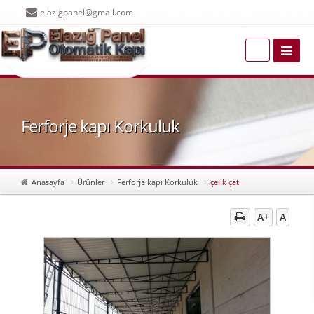
elazigpanel@gmail.com
Ferforje kapı Korkuluk
Anasayfa
Ürünler
Ferforje kapı Korkuluk
çelik çatı
A+
A