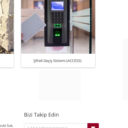
Şifreli Geçiş Sistemi (ACCESS)
Yoğun Çalı
Bizi Takip Edin
vlit Sok.