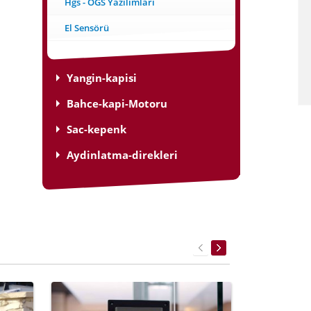
Hgs - OGS Yazılımları
El Sensörü
Yangin-kapisi
Bahce-kapi-Motoru
Sac-kepenk
Aydinlatma-direkleri