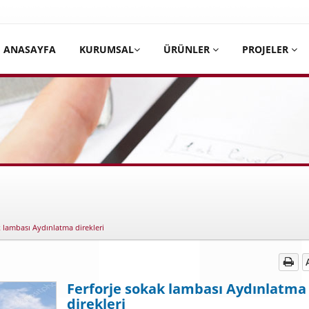
ANASAYFA
KURUMSAL
ÜRÜNLER
PROJELER
atik kapı Kepenk | Fotosel Kapı Sistemleri | Otomatik kapı | Çelik
k lambası Aydınlatma direkleri
Ferforje sokak lambası Aydınlatma
direkleri