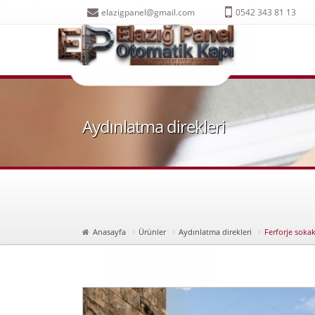
elazigpanel@gmail.com
0542 343 81 13
Aydınlatma direkleri
Otomatik kapı ELazığ otom
Anasayfa
Ürünler
Aydınlatma direkleri
Ferforje soka