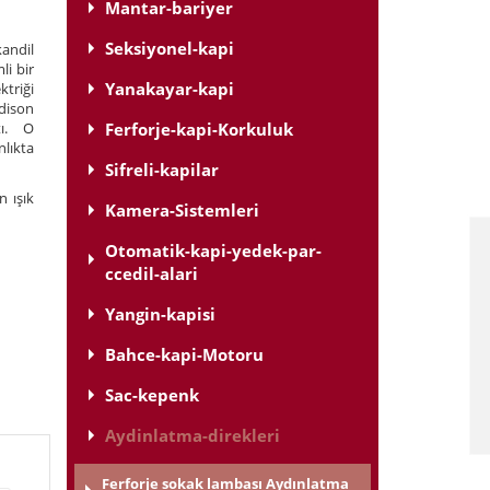
Mantar-bariyer
Seksiyonel-kapi
andil
li bir
Yanakayar-kapi
ktriği
Edison
tı. O
Ferforje-kapi-Korkuluk
nlıkta
Sifreli-kapilar
n ışık
Kamera-Sistemleri
Otomatik-kapi-yedek-par-
ccedil-alari
Yangin-kapisi
Bahce-kapi-Motoru
Sac-kepenk
Aydinlatma-direkleri
Ferforje sokak lambası Aydınlatma