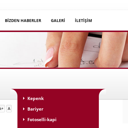
BİZDEN HABERLER
GALERİ
İLETİŞİM
 Evler | Bariyer Mantar Bariyer | Bahçe kapı motoru
Kepenk
A+
A
Bariyer
Fotoselli-kapi