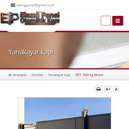
elazigpanel@gmail.com
Yanakayar kapı
Anasayfa
Ürünler
Yanakayar kapı
BFT 1000 kg Motor
A+
A