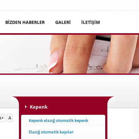
BİZDEN HABERLER
GALERİ
İLETİŞİM
 Evler | Bariyer Mantar Bariyer | Bahçe kapı motoru
Kepenk
A+
A
Kepenk elazığ otomatik kepenk
Elazığ otomatik kapılar