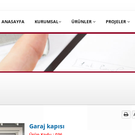
ANASAYFA
KURUMSAL
ÜRÜNLER
PROJELER
atik kapı Kepenk | Fotosel Kapı Sistemleri | Otomatik kapı | Çelik
Garaj kapısı
Ürün Kodu : 036