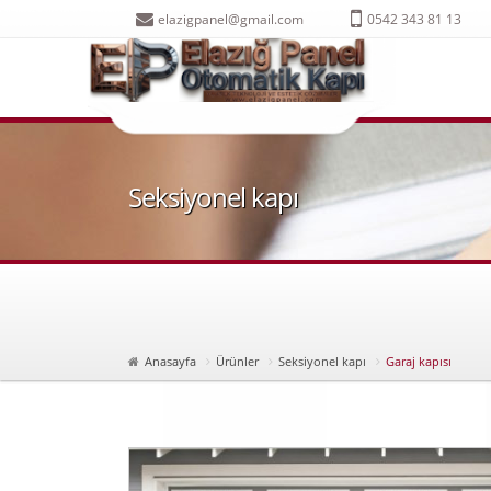
elazigpanel@gmail.com
0542 343 81 13
Seksiyonel kapı
Otomatik kapı ELazığ otom
Anasayfa
Ürünler
Seksiyonel kapı
Garaj kapısı