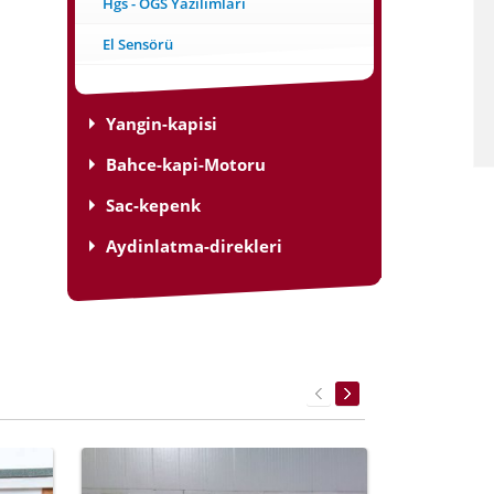
Hgs - OGS Yazılımları
El Sensörü
Yangin-kapisi
Bahce-kapi-Motoru
Sac-kepenk
Aydinlatma-direkleri