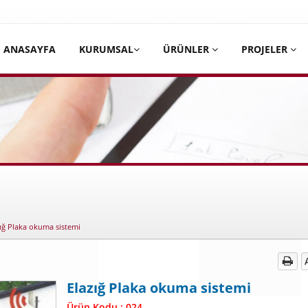
ANASAYFA
KURUMSAL
ÜRÜNLER
PROJELER
atik kapı Kepenk | Fotosel Kapı Sistemleri | Otomatik kapı | Çelik
zığ Plaka okuma sistemi
Elazığ Plaka okuma sistemi
Ürün Kodu : 024