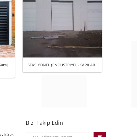
araj
SEKSİYONEL (ENDÜSTRİYEL) KAPILAR
BF
Bizi Takip Edin
vlit Sok.