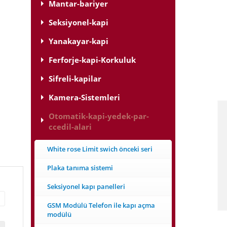
Mantar-bariyer
Seksiyonel-kapi
Yanakayar-kapi
Ferforje-kapi-Korkuluk
Sifreli-kapilar
Kamera-Sistemleri
Otomatik-kapi-yedek-par-
ccedil-alari
White rose Limit swich önceki seri
Plaka tanıma sistemi
Seksiyonel kapı panelleri
GSM Modülü Telefon ile kapı açma
modülü