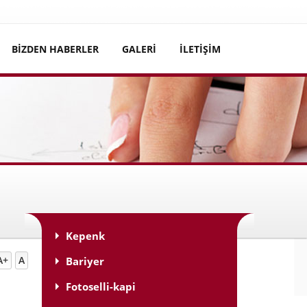
BİZDEN HABERLER
GALERİ
İLETİŞİM
 Evler | Bariyer Mantar Bariyer | Bahçe kapı motoru
Kepenk
A+
A
Bariyer
Fotoselli-kapi