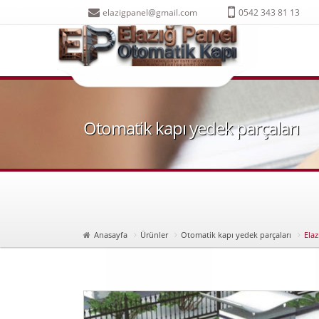
elazigpanel@gmail.com
0542 343 81 13
Otomatik kapı yedek parçaları
Otomatik kapı ELazığ otom
Anasayfa
Ürünler
Otomatik kapı yedek parçaları
Ela