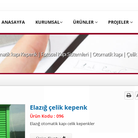
ANASAYFA
KURUMSAL
ÜRÜNLER
PROJELER
atik kapı Kepenk | Fotosel Kapı Sistemleri | Otomatik kapı | Çelik
Elazığ çelik kepenk
Ürün Kodu : 096
Elazığ otomatik kapı celik kepenkler