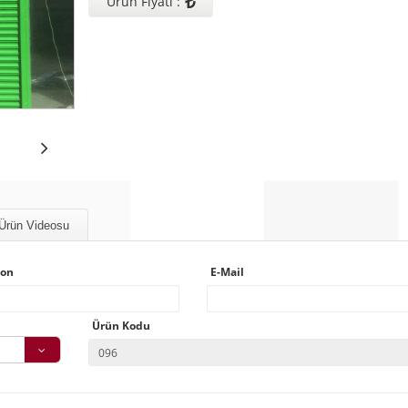
₺
Ürün Fiyatı :
Ürün Videosu
fon
E-Mail
Ürün Kodu