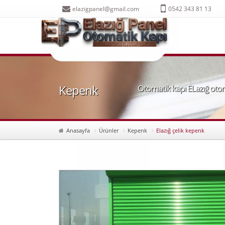
elazigpanel@gmail.com
0542 343 81 13
Kepenk
Otomatik kapı ELazığ otom
Anasayfa
Ürünler
Kepenk
Elazığ çelik kepenk